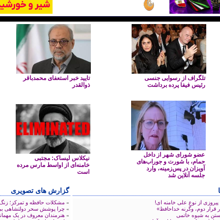
تلگراف از رسوایی جنسی
تایید خبر استعفای محمدباقر
رئیس فیفا پرده برداشت
ذوالقدر
عضو شورای شهر از داخل
نیکلاس لیساک: مجتبی
حمام، با شورت و جوراب‌های
خامنه‌ای از اواسط مارس مرده
آویزان در پس‌زمینه، وارد
است
جلسه آنلاین شد
گزارش های تصویری
مشکلات حافظه و تمرکز؛ زنگ
»
ی پیروزی از نوع علی خامنه ای
چرا پوشش سحر دولتشاهی بی
»
« قرار دوم، وگرنه خداحافظ
هنرمندان معروف در یک مهمان
»
ستن به شیوه خاتمی