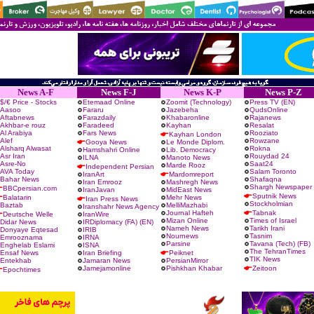
News A-F
News F-J
News K-P
News P-Z
$/€ Price -
Stocks
Etemaad Online
Zoomit (Technology)
Press TV (EN)
Aasoo
Fararu
Jazebeha
QudsOnline
Aftabnews
Farazdaily
Khabaronline
Rajanews
Akhbar-e rouz
Faradeed
Kayhan
Resalat
Al Arabiya
Fars News
Rooziato
Kayhan London
Alef
Rowzane
Gooya News
Le Monde Diplom.
Alsharq Alwasat
Rokna
Hamshahri Online
Lib. Democracy
Asr Iran
Rouydad 24
ILNA
Manoto News
Asre-No
Saat24
Marde Rooz
Independent Persian
AVA Today
Salam Toronto
IranArt
Mardomreport
Bahar News
Shafaqna
Iran Emrooz
Mashregh News
Shargh Newspaper
BBCpersian.com
IranJavan
MidEast News
Sputnik News
Balatarin
Mehr News
Iran Press News
Stockholmian
Baztab
MelliMazhabi
Iranshahr News Agency
Journal Hafteh
Tabnak
Deutsche Welle
IranWire
Mizan Online
Times of Israel
Didar News
IRDiplomacy (FA)
(EN)
Nameh News
Tarikh Irani
Donyaye Eqtesad
IRIB
Nournews
Tasnim
Emrooznama
IRNA
Parsine
Tavana
(Tech)
(FB)
Enghelab Eslami
ISNA
The TehranTimes
Ensaf News
Iran Briefing
Peiknet
TIK News
Entekhab
Jamaran News
PersianMirror
Jamejamonline
Pishkhan Khabar
Zeitoon
Epochtimes