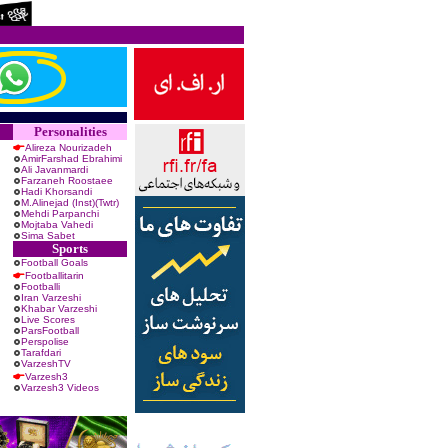
Personalities
Alireza Nourizadeh
AmirFarshad Ebrahimi
Ali Javanmardi
Farzaneh Roostaee
Hadi Khorsandi
M.Alinejad (Inst)
(Twtr)
Mehdi Parpanchi
Mojtaba Vahedi
Sima Sabet
Sports
Football Goals
Footballitarin
Footballi
Iran Varzeshi
Khabar Varzeshi
Live Scores
ParsFootball
Perspolise
Tarafdari
VarzeshTV
Varzesh3
Varzesh3 Videos